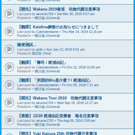
【開坑】Wakana 2019春巡 坑物代購注意事項
Last post by
akuma1703
«
Sat Mar 30, 2019 9:57 am
Posted in
一般討論 (General)
【翻譯】Kalafina解散のお知らせにつきまして
Last post by
Caterpiendante
«
Thu Mar 14, 2019 11:15 pm
Posted in
一般討論 (General)
隨便測試...
Last post by
gslin
«
Sun Jan 13, 2019 6:51 am
Posted in
測試區 (Test)
【翻譯】「壽司 / 梶浦由記」
Last post by
Caterpiendante
«
Fri Oct 12, 2018 10:55 pm
Posted in
一般討論 (General)
【翻譯】「所謂的Mix是什麼？/ 梶浦由記」
Last post by
Caterpiendante
«
Fri Oct 05, 2018 7:21 am
Posted in
一般討論 (General)
【開坑】Wakana Tour 2018 坑物代購注意事項
Last post by
akuma1703
«
Wed Sep 19, 2018 12:27 am
Posted in
一般討論 (General)
【票務】12/28 梶浦由記音樂會 報名注意事項
Last post by
akuma1703
«
Thu Aug 09, 2018 2:59 am
Posted in
一般討論 (General)
【開坑】Yuki Kajiura 25th 坑物代購注意事項