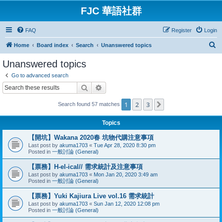
FJC 華語社群
FAQ
Register
Login
S
Home
Board index
Search
Unanswered topics
e
Unanswered topics
a
Go to advanced search
r
Search
Advanced search
c
1
2
3
Next
Search found 57 matches
h
Topics
【開坑】Wakana 2020春 坑物代購注意事項
Last post by
akuma1703
«
Tue Apr 28, 2020 8:30 pm
Posted in
一般討論 (General)
【票務】H-el-ical// 需求統計及注意事項
Last post by
akuma1703
«
Mon Jan 20, 2020 3:49 am
Posted in
一般討論 (General)
【票務】Yuki Kajiura Live vol.16 需求統計
Last post by
akuma1703
«
Sun Jan 12, 2020 12:08 pm
Posted in
一般討論 (General)