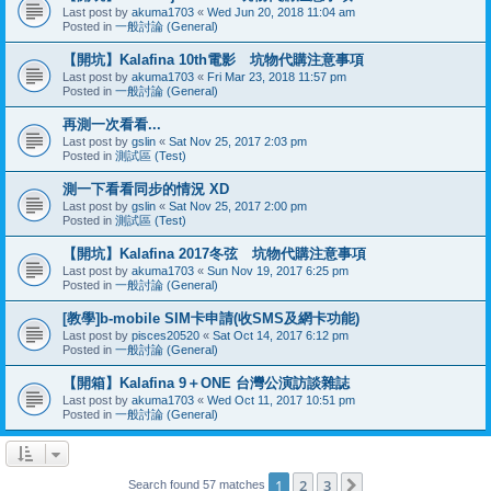
Last post by
akuma1703
«
Wed Jun 20, 2018 11:04 am
Posted in
一般討論 (General)
【開坑】Kalafina 10th電影 坑物代購注意事項
Last post by
akuma1703
«
Fri Mar 23, 2018 11:57 pm
Posted in
一般討論 (General)
再測一次看看...
Last post by
gslin
«
Sat Nov 25, 2017 2:03 pm
Posted in
測試區 (Test)
測一下看看同步的情況 XD
Last post by
gslin
«
Sat Nov 25, 2017 2:00 pm
Posted in
測試區 (Test)
【開坑】Kalafina 2017冬弦 坑物代購注意事項
Last post by
akuma1703
«
Sun Nov 19, 2017 6:25 pm
Posted in
一般討論 (General)
[教學]b-mobile SIM卡申請(收SMS及網卡功能)
Last post by
pisces20520
«
Sat Oct 14, 2017 6:12 pm
Posted in
一般討論 (General)
【開箱】Kalafina 9＋ONE 台灣公演訪談雜誌
Last post by
akuma1703
«
Wed Oct 11, 2017 10:51 pm
Posted in
一般討論 (General)
1
2
3
Next
Search found 57 matches