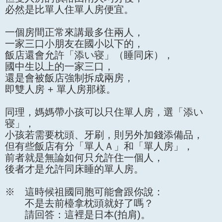
必然是比單人住單人房便宜。
一個房間正常來講最多住兩人，
一家三口小朋友在國小以下的，
飯店還會允許「添い寝」（睡同床），
國中生以上的一家三口，
還是會被飯店強制拆成兩房，
即雙人房 + 單人房那樣。
同理，媽媽帶小孩可以只住單人房，選「添い
寝」，
小孩若需要枕頭、牙刷，則另外加錢添備品，
但有些飯店有分「單人Ａ」和「單人房」，
前者就是無論如何只允許住一個人，
後者才是允許同床睡的單人房。
※ 這時候祖國同胞可能會跟你說：
不是去前檯拿枕頭就好了嗎？
請回答：這裡是日本(拍肩)。