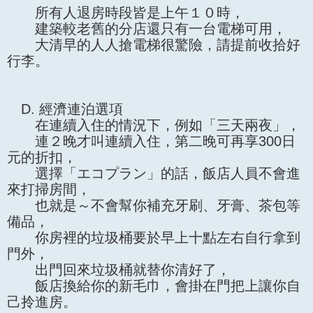
所有人退房時段皆是上午１０時，
建築較老舊的分店還只有一台電梯可用，
大清早的人人搶電梯很驚險，請提前收拾好
行李。
D. 經濟連泊選項
在連續入住的情況下，例如「三天兩夜」，
連２晚才叫連續入住，第二晚可再享300日
元的折扣，
選擇「エコプラン」的話，飯店人員不會進
來打掃房間，
也就是～不會幫你補充牙刷、牙膏、茶包等
備品，
你房裡的垃圾桶要於早上十點左右自行拿到
門外，
出門回來垃圾桶就替你清好了，
飯店換給你的新毛巾，會掛在門把上讓你自
己拎進房。