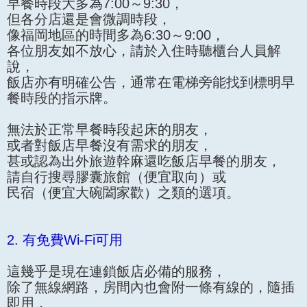
早餐時段大多為7:00～9:30，
但各分店還是會微調時段，
像福岡地區的時間多為6:30～9:00，
各位朋友如不放心，請於入住時聽櫃台人員解
說，
飯店亦有明確公告，通常在電梯旁能找到標明早
餐時段的指示牌。
無法於正常早餐時段起床的朋友，
或者對飯店早餐沒有需求的朋友，
甚或認為出外旅遊幹麻還吃飯店早餐的朋友，
請自行搜尋膠囊旅館（便宜取向）或
民宿（便宜大碗闔家歡）之類的選項。
2. 有免費Wi-Fi可用
這幾乎是現在連鎖飯店必備的服務，
除了無線網路，房間內也會附一條有線的，隨插
即用，