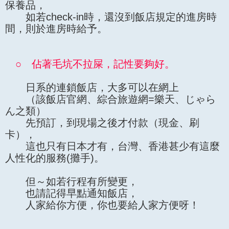
保養品，
如若check-in時，還沒到飯店規定的進房時
間，則於進房時給予。
○ 佔著毛坑不拉屎，記性要夠好。
日系的連鎖飯店，大多可以在網上
（該飯店官網、綜合旅遊網=樂天、じゃら
ん之類）
先預訂，到現場之後才付款（現金、刷
卡），
這也只有日本才有，台灣、香港甚少有這麼
人性化的服務(攤手)。
但～如若行程有所變更，
也請記得早點通知飯店，
人家給你方便，你也要給人家方便呀！