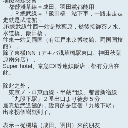
地鐵兩線交會，
都營淺草線＝成田、羽田黨都能用
ＪＲ總武線＝「飯田橋」站下車，一路走走走
走就是武道館，
JR總武線往西一站是秋葉原，然後接御茶ノ水、
水道橋、飯田橋，
往東一站是両国（有江戸東京博物館、両国国技
館），
除了東橫INN（アキバ浅草橋駅東口、神田秋葉
原兩分店），
Super hotel、京急EX等連鎖飯店，都有分店在
此。
除此之外，
東京メトロ東西線・半蔵門線、都営新宿線
「九段下駅」２番出口より徒歩５分
最靠近武道館的，說真的是這個「九段下駅」，
出來拐個彎就到了。
表示～從機場（成田、羽田）來的朋友