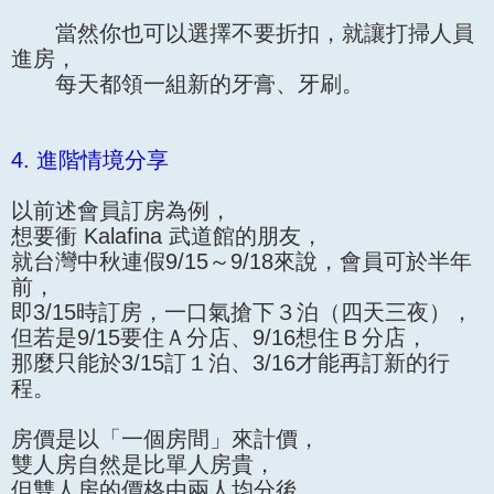
當然你也可以選擇不要折扣，就讓打掃人員
進房，
每天都領一組新的牙膏、牙刷。
4. 進階情境分享
以前述會員訂房為例，
想要衝 Kalafina 武道館的朋友，
就台灣中秋連假9/15～9/18來說，會員可於半年
前，
即3/15時訂房，一口氣搶下３泊（四天三夜），
但若是9/15要住Ａ分店、9/16想住Ｂ分店，
那麼只能於3/15訂１泊、3/16才能再訂新的行
程。
房價是以「一個房間」來計價，
雙人房自然是比單人房貴，
但雙人房的價格由兩人均分後，