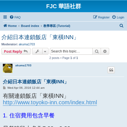
FJC 華語社群
FAQ
Register
Login
S
Home
Board index
教學專區 (Tutorial)
e
介紹日本連鎖飯店「東橫INN」
a
Moderator:
akuma1703
r
Search
Advanced s
Post Reply
c
2 posts • Page
1
of
1
h
akuma1703
介紹日本連鎖飯店「東橫INN」
P
Wed Apr 06, 2016 12:44 am
o
有關連鎖飯店「東橫INN」
s
t
http://www.toyoko-inn.com/index.html
1. 住宿費用包含早餐