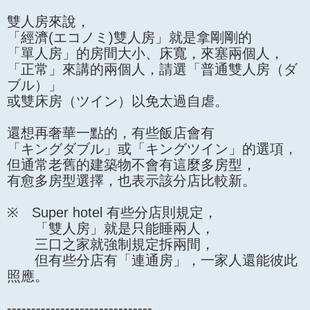
雙人房來說，
「經濟(エコノミ)雙人房」就是拿剛剛的
「單人房」的房間大小、床寬，來塞兩個人，
「正常」來講的兩個人，請選「普通雙人房（ダ
ブル）」
或雙床房（ツイン）以免太過自虐。
還想再奢華一點的，有些飯店會有
「キングダブル」或「キングツイン」的選項，
但通常老舊的建築物不會有這麼多房型，
有愈多房型選擇，也表示該分店比較新。
※ Super hotel 有些分店則規定，
「雙人房」就是只能睡兩人，
三口之家就強制規定拆兩間，
但有些分店有「連通房」，一家人還能彼此
照應。
------------------------------