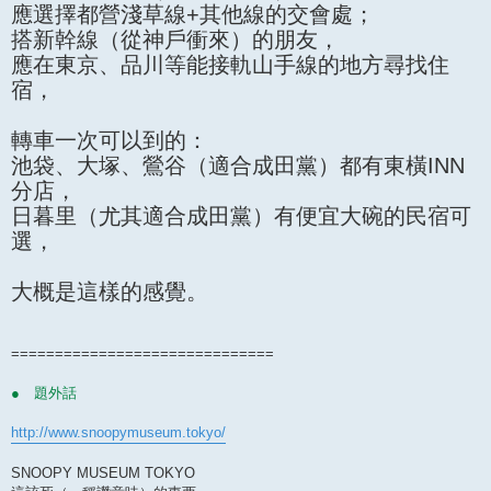
應選擇都營淺草線+其他線的交會處；
搭新幹線（從神戶衝來）的朋友，
應在東京、品川等能接軌山手線的地方尋找住
宿，
轉車一次可以到的：
池袋、大塚、鶯谷（適合成田黨）都有東橫INN
分店，
日暮里（尤其適合成田黨）有便宜大碗的民宿可
選，
大概是這樣的感覺。
==============================
● 題外話
http://www.snoopymuseum.tokyo/
SNOOPY MUSEUM TOKYO