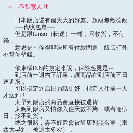
○ 不要惹人厭。
日本飯店還有個天大的好處、超級無敵德政
──代收包裹──
但是跟tenso（転送）一樣，只收貨，不付
錢，
意思是～你得解決所有付款問題，飯店打死
不幫你墊錢。
依東橫INN的規定來說，保險起見是～
到店前一週內下訂單，讓商品在到店前五日
送進來，
可以指定到店日的話更好，指定入住前一天
才送到！
太早到飯店的商品會直接被退貨，
太晚到飯店又怕你入住天數不夠，或者逢假
日，接不到貨，
總之很賭，弄不好還會被飯店列黑名單（東
西太早到、被退太多次），