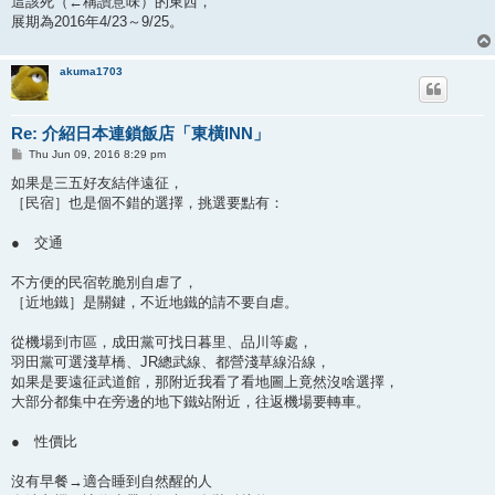
這該死（←稱讚意味）的東西，
展期為2016年4/23～9/25。
akuma1703
Re: 介紹日本連鎖飯店「東橫INN」
P
Thu Jun 09, 2016 8:29 pm
o
s
如果是三五好友結伴遠征，
t
［民宿］也是個不錯的選擇，挑選要點有：
● 交通
不方便的民宿乾脆別自虐了，
［近地鐵］是關鍵，不近地鐵的請不要自虐。
從機場到市區，成田黨可找日暮里、品川等處，
羽田黨可選淺草橋、JR總武線、都營淺草線沿線，
如果是要遠征武道館，那附近我看了看地圖上竟然沒啥選擇，
大部分都集中在旁邊的地下鐵站附近，往返機場要轉車。
● 性價比
沒有早餐→適合睡到自然醒的人